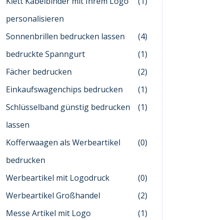
Klett Kabelbinder mit Ihrem Logo
(1)
personalisieren
Sonnenbrillen bedrucken lassen
(4)
bedruckte Spanngurt
(1)
Fächer bedrucken
(2)
Einkaufswagenchips bedrucken
(1)
Schlüsselband günstig bedrucken
(1)
lassen
Kofferwaagen als Werbeartikel
(0)
bedrucken
Werbeartikel mit Logodruck
(0)
Werbeartikel Großhandel
(2)
Messe Artikel mit Logo
(1)