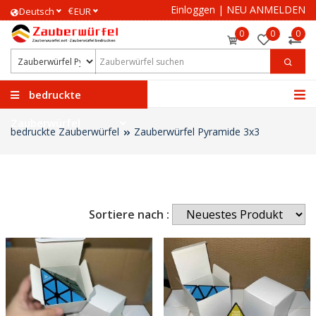
Einloggen
|
NEU ANMELDEN
€
Deutsch
EUR
0
0
0
bedruckte
Zauberwürfel
bedruckte Zauberwürfel
Zauberwürfel Pyramide 3x3
Sortiere nach :