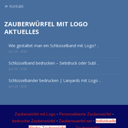
Kontakt
ZAUBERWÜRFEL MIT LOGO
AKTUELLES
Wie gestaltet man ein Schlüsselband mit Logo? ..
Jun 24 - 2026
Schlüsselband bedrucken – Siebdruck oder Subl ..
Jun 24 - 2026
Schlüsselbänder bedrucken | Lanyards mit Logo ..
Jun 24 - 2026
-
-
Zauberwürfel mit Logo
Personalisierte Zauberwürfel
-
-
bedruckte Zauberwürfel
Zauberwuerfel.net
Individuelle
-
Werbe-Zauberwürfel
Zauberwürfel