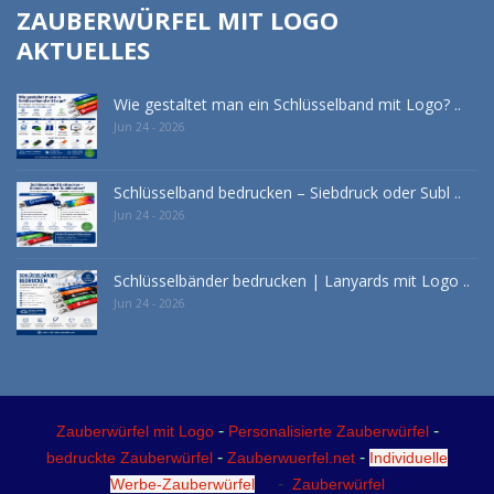
ZAUBERWÜRFEL MIT LOGO
AKTUELLES
Wie gestaltet man ein Schlüsselband mit Logo? ..
Jun 24 - 2026
Schlüsselband bedrucken – Siebdruck oder Subl ..
Jun 24 - 2026
Schlüsselbänder bedrucken | Lanyards mit Logo ..
Jun 24 - 2026
-
-
Zauberwürfel mit Logo
Personalisierte Zauberwürfel
-
-
bedruckte Zauberwürfel
Zauberwuerfel.net
Individuelle
-
Werbe-Zauberwürfel
Zauberwürfel